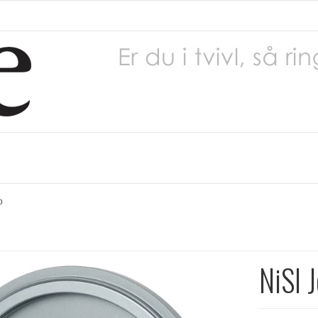
p
NiSI 