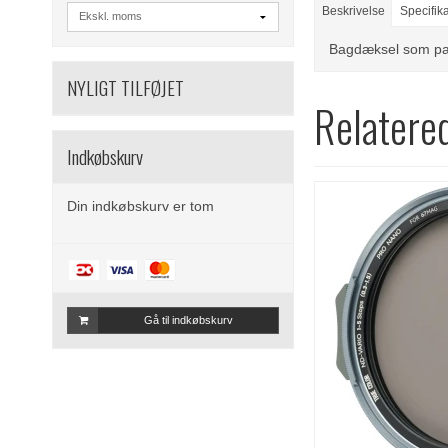
Beskrivelse
Specifik
Bagdæksel som pass
NYLIGT TILFØJET
Relatere
Indkøbskurv
Din indkøbskurv er tom
Gå til indkøbskurv