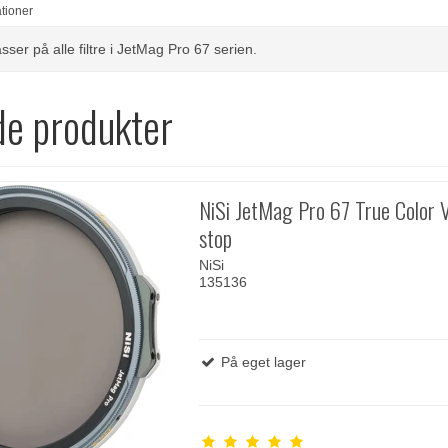
ationer
er på alle filtre i JetMag Pro 67 serien.
de produkter
NiSi JetMag Pro 67 True Color
stop
NiSi
135136
På eget lager