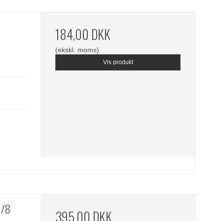
184,00 DKK
(ekskl. moms)
Vis produkt
1/8
395,00 DKK