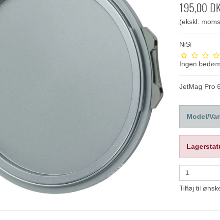
195,00 D
(ekskl. moms
NiSi
Ingen bedø
JetMag Pro 
Model/Var
Lagerstat
Tilføj til ønsk