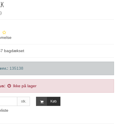
KK
)
mmelse
67 bagdækset
enr.:
135138
us:
Ikke på lager
stk.
Køb
eliste