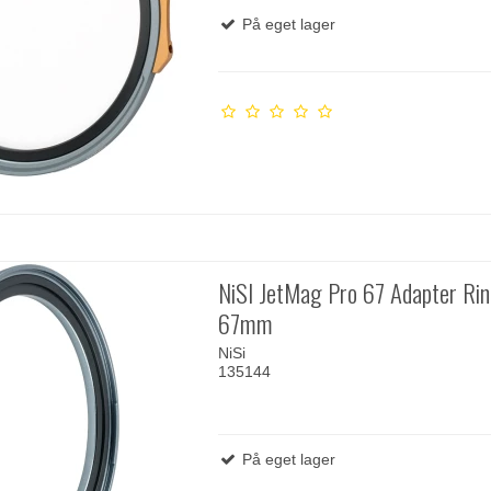
På eget lager
NiSI JetMag Pro 67 Adapter Ri
67mm
NiSi
135144
På eget lager