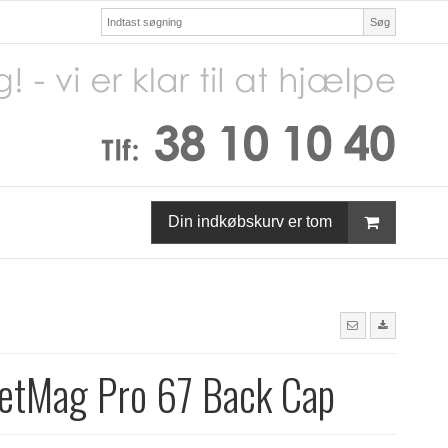
Søg
Din indkøbskurv er tom
JetMag Pro 67 Back Cap