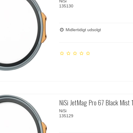
NiSi
135130
Midlertidigt udsolgt
NiSi JetMag Pro 67 Black Mist 
NiSi
135129