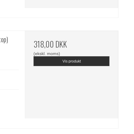
top)
318,00 DKK
(ekskl. moms)
Vis produkt