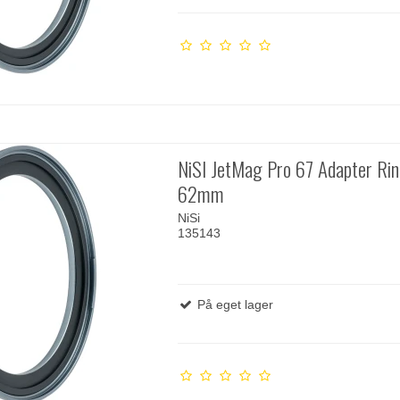
NiSI JetMag Pro 67 Adapter Ri
62mm
NiSi
135143
På eget lager