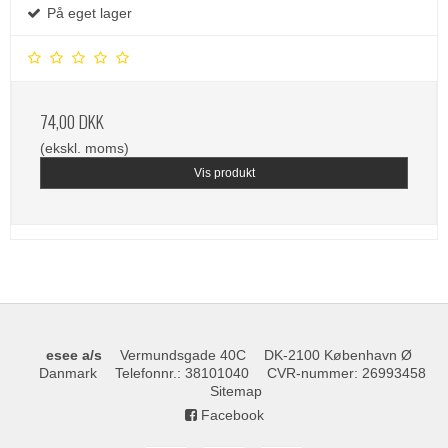
På eget lager
74,00 DKK
(ekskl. moms)
Vis produkt
esee a/s
Vermundsgade 40C
DK-2100 København Ø
Danmark
Telefonnr.
:
38101040
CVR-nummer
:
26993458
Sitemap
Facebook