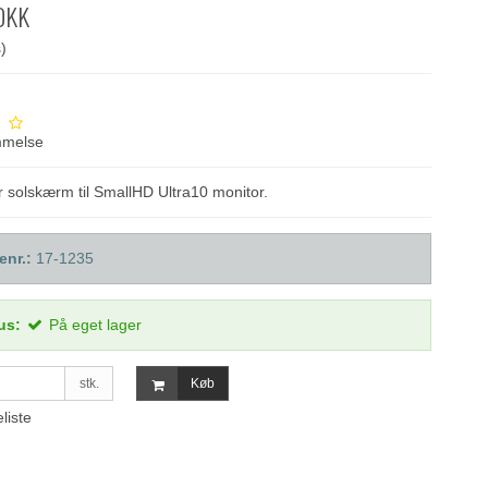
DKK
)
mmelse
r solskærm til SmallHD Ultra10 monitor.
enr.:
17-1235
us:
På eget lager
stk.
Køb
eliste