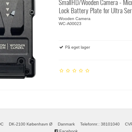
SmallHD/Wooden Camera - Micr
Lock Battery Plate for Ultra Ser
Wooden Camera
WC-A00023
På eget lager
0C
DK-2100 København Ø
Danmark
Telefonnr.
:
38101040
CV
Facebook