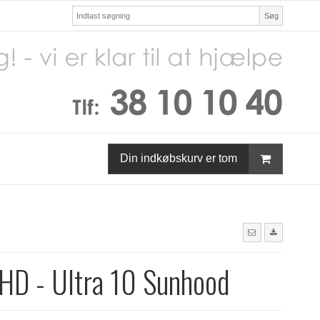
Søg
Din indkøbskurv er tom
HD - Ultra 10 Sunhood