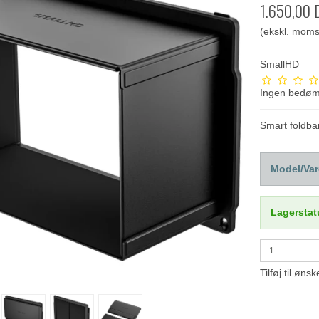
1.650,00 
(ekskl. moms
SmallHD
Ingen bedø
Smart foldba
Model/Var
Lagerstat
Tilføj til ønsk