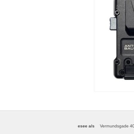
esee a/s
Vermundsgade 4