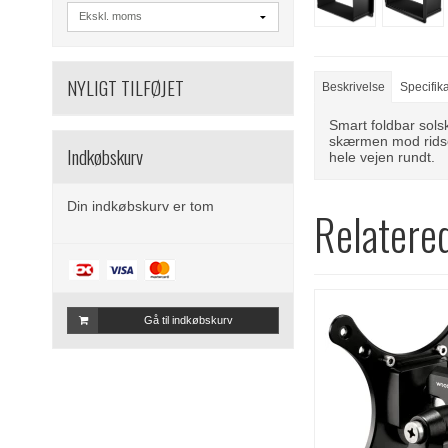
NYLIGT TILFØJET
Beskrivelse
Specifik
Smart foldbar sol
skærmen mod ridse
Indkøbskurv
hele vejen rundt.
Din indkøbskurv er tom
Relatere
Gå til indkøbskurv