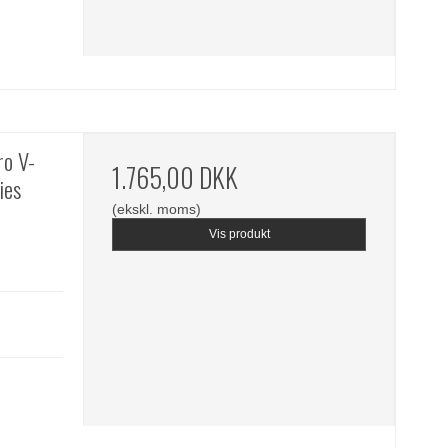
o V-
1.765,00 DKK
ies
(ekskl. moms)
Vis produkt