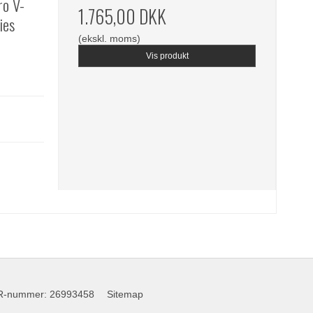
o V-
1.765,00 DKK
ies
(ekskl. moms)
Vis produkt
R-nummer
:
26993458
Sitemap