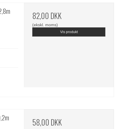
22,8m
82,00 DKK
(ekskl. moms)
Vis produkt
9,2m
58,00 DKK