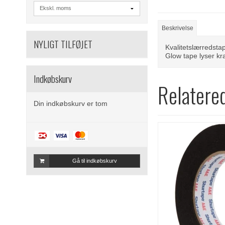
Beskrivelse
NYLIGT TILFØJET
Kvalitetslærredsta
Glow tape lyser kr
Indkøbskurv
Relatere
Din indkøbskurv er tom
Gå til indkøbskurv