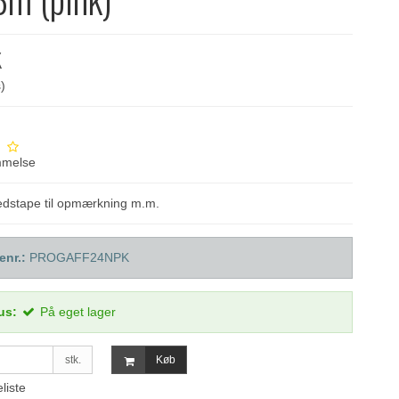
K
)
mmelse
redstape til opmærkning m.m.
enr.:
PROGAFF24NPK
us:
På eget lager
stk.
Køb
eliste