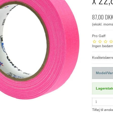
87,00 DK
(ekskl. moms
Pro Gaff
Ingen bedø
Kvalitetslær
Model/Var
Lagerstat
Tilføj til ønsk