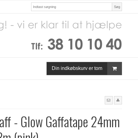
Søg
Din indkøbskurv er tom
aff - Glow Gaffatape 24mm
8m (pink)