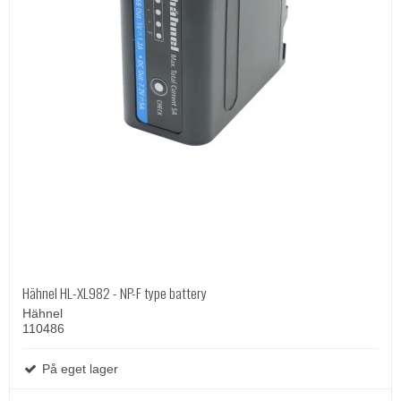
Hähnel HL-XL982 - NP-F type battery
Hähnel
110486
På eget lager