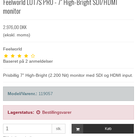
Feelworld LUT7S PRO - 7" High-Bright SDI/HDMI
monitor
2.976,00 DKK
(ekskl. moms)
Feelworld
Baseret på
2
anmeldelser
Prisbillig 7" High-Bright (2.200 Nit) monitor med SDI og HDMI input.
Model/Varenr.:
119057
Lagerstatus:
Bestillingsvarer
stk.
Køb