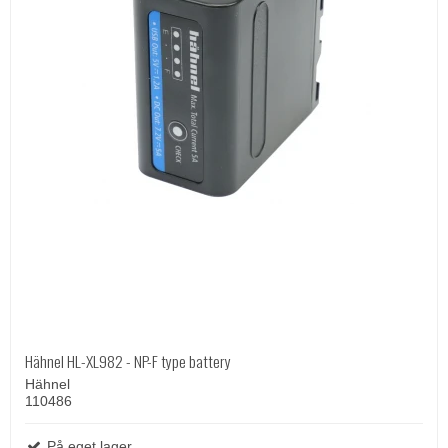
Hähnel HL-XL982 - NP-F type battery
Hähnel
110486
På eget lager