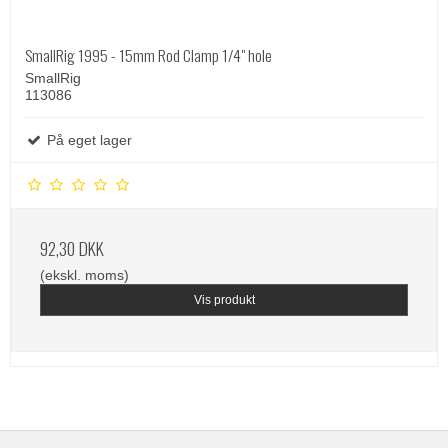
SmallRig 1995 - 15mm Rod Clamp 1/4" hole
SmallRig
113086
På eget lager
92,30 DKK
(ekskl. moms)
Vis produkt