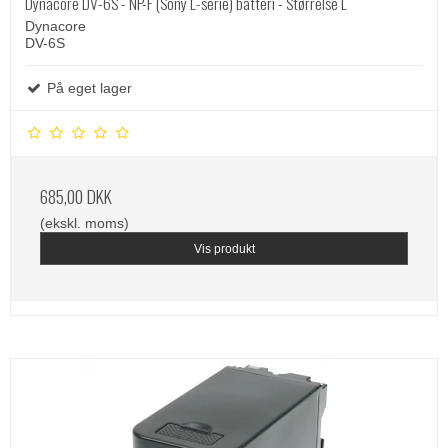
Dynacore DV-6S - NP-F (Sony L-serie) batteri - Størrelse L
Dynacore
DV-6S
På eget lager
685,00 DKK
(ekskl. moms)
Vis produkt