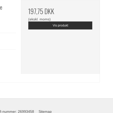
le
197,75 DKK
(ekskl. moms)
Vis produkt
R-nummer
:
26993458
Sitemap