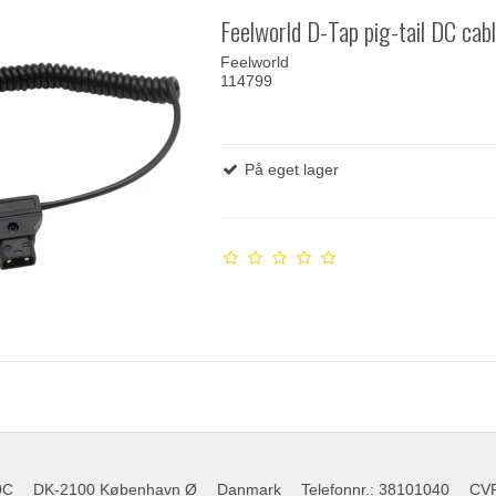
Feelworld D-Tap pig-tail DC cab
Feelworld
114799
På eget lager
0C
DK-2100 København Ø
Danmark
Telefonnr.
:
38101040
CV