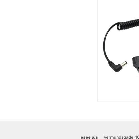
esee a/s
Vermundsgade 4