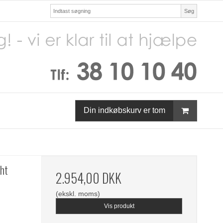
Søg
Din indkøbskurv er tom
ht
2.954,00 DKK
(ekskl. moms)
Vis produkt