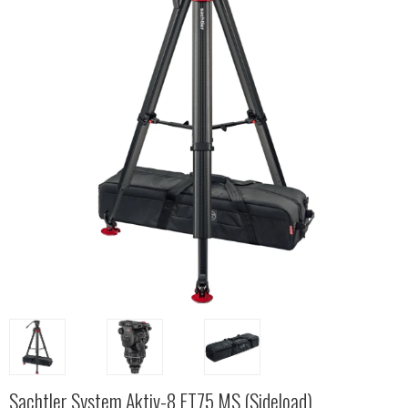
Sachtler System Aktiv-8 FT75 MS (Sideload)