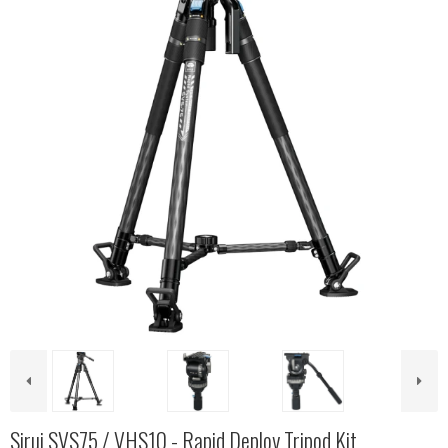
Sirui SVS75 / VHS10 - Rapid Deploy Tripod Kit