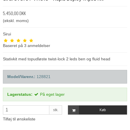
5.450,00 DKK
(ekskl. moms)
Sirui
Baseret på
3
anmeldelser
Stativkit med topudløste twist-lock 2 leds ben og fluid head
Model/Varenr.:
128821
Lagerstatus:
På eget lager
stk.
Køb
Tilføj til ønskeliste