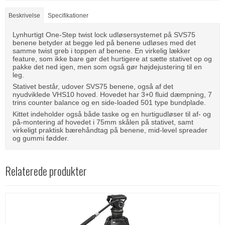
Beskrivelse
Specifikationer
Lynhurtigt One-Step twist lock udløsersystemet på SVS75
benene betyder at begge led på benene udløses med det
samme twist greb i toppen af benene. En virkelig lækker
feature, som ikke bare gør det hurtigere at sætte stativet op og
pakke det ned igen, men som også gør højdejustering til en
leg.
Stativet består, udover SVS75 benene, også af det
nyudviklede VHS10 hoved. Hovedet har 3+0 fluid dæmpning, 7
trins counter balance og en side-loaded 501 type bundplade.
Kittet indeholder også både taske og en hurtigudløser til af- og
på-montering af hovedet i 75mm skålen på stativet, samt
virkeligt praktisk bærehåndtag på benene, mid-level spreader
og gummi fødder.
Relaterede produkter