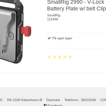
SmallRig 2990 - V-Lock
Battery Plate w/ belt Cli
SmallRig
115496
På eget lager
0C
DK-2100 København Ø
Danmark
Telefonnr.
:
38101040
CV
Facebook