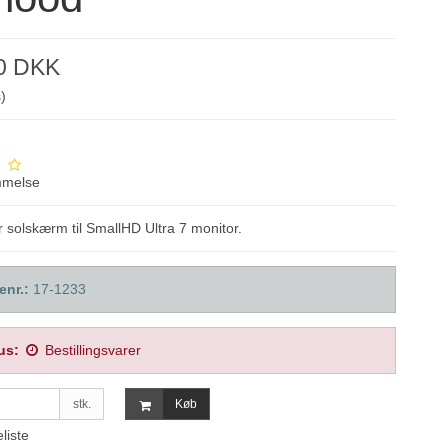
00 DKK
)
mmelse
r solskærm til SmallHD Ultra 7 monitor.
enr.:
17-1233
us:
Bestillingsvarer
stk.
Køb
eliste