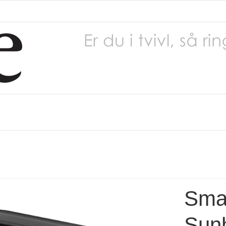
Smal
Sun