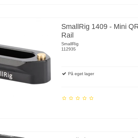
SmallRig 1409 - Mini Q
Rail
SmallRig
112935
På eget lager