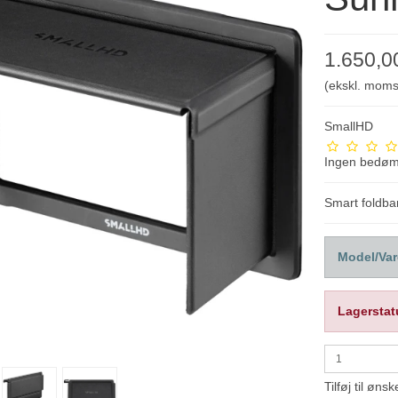
1.650,
(ekskl. moms
SmallHD
Ingen bedø
Smart foldba
Model/Var
Lagerstat
Tilføj til ønsk