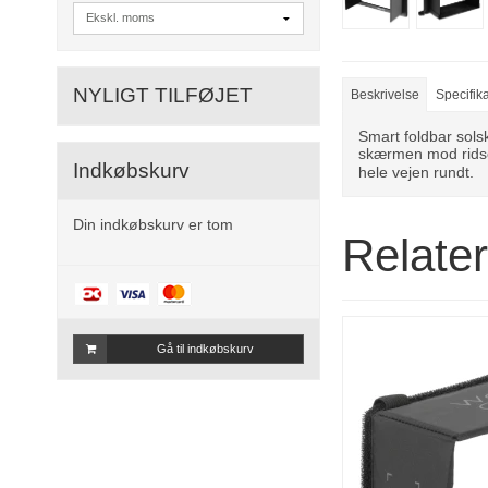
NYLIGT TILFØJET
Beskrivelse
Specifik
Smart foldbar sol
skærmen mod ridse
Indkøbskurv
hele vejen rundt.
Din indkøbskurv er tom
Relate
Gå til indkøbskurv