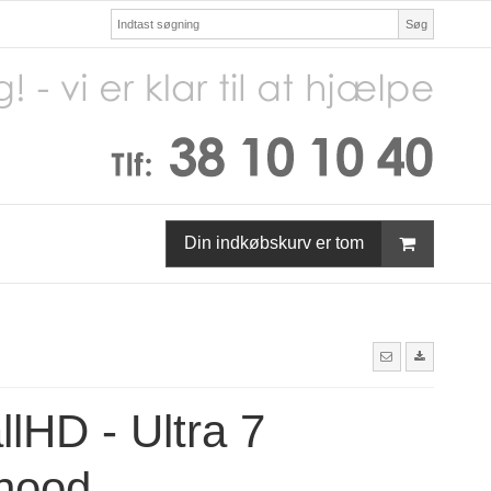
Søg
Din indkøbskurv er tom
lHD - Ultra 7
hood