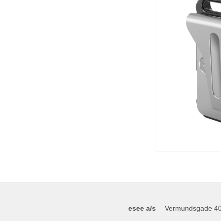
esee a/s
Vermundsgade 4