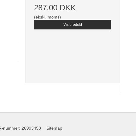
287,00 DKK
p
(ekskl. moms)
Vis produkt
R-nummer
:
26993458
Sitemap