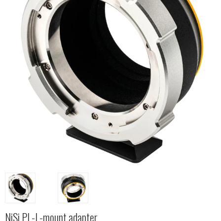
NiSi PL-L-mount adapter