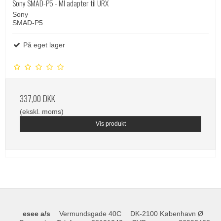
Sony SMAD-P5 - MI adapter til URX
Sony
SMAD-P5
På eget lager
337,00 DKK
(ekskl. moms)
Vis produkt
esee a/s
Vermundsgade 40C
DK-2100 København Ø