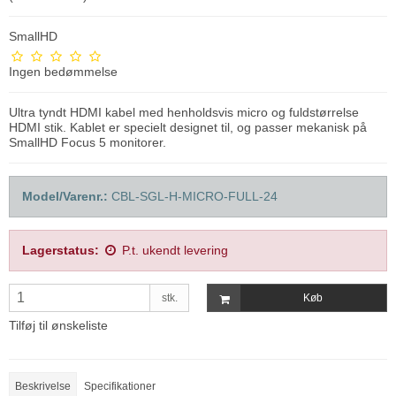
SmallHD
Ingen bedømmelse
Ultra tyndt HDMI kabel med henholdsvis micro og fuldstørrelse
HDMI stik. Kablet er specielt designet til, og passer mekanisk på
SmallHD Focus 5 monitorer.
Model/Varenr.:
CBL-SGL-H-MICRO-FULL-24
Lagerstatus:
P.t. ukendt levering
stk.
Køb
Tilføj til ønskeliste
Beskrivelse
Specifikationer