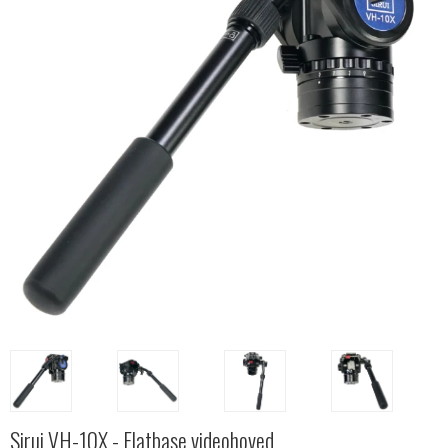
Sirui VH-10X - Flatbase videohoved