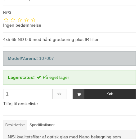
NiSi
Ingen bedømmelse
4x5.65 ND 0.9 med hård graduering plus IR filter.
Model/Varenr.:
107007
Lagerstatus:
På eget lager
stk.
Køb
Tilføj til ønskeliste
Beskrivelse
Specifikationer
NiSi kvalitetsfilter af optisk glas med Nano belægning som