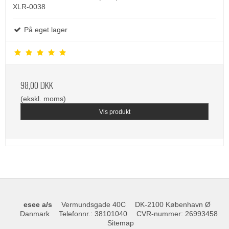
XLR-0038
På eget lager
98,00 DKK
(ekskl. moms)
Vis produkt
esee a/s
Vermundsgade 40C
DK-2100 København Ø
Danmark
Telefonnr.
:
38101040
CVR-nummer
:
26993458
Sitemap