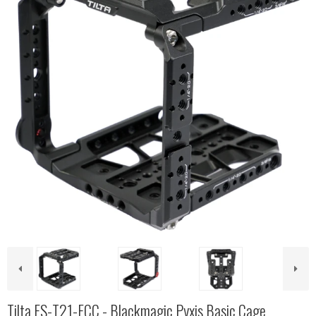
Tilta ES-T21-FCC - Blackmagic Pyxis Basic Cage