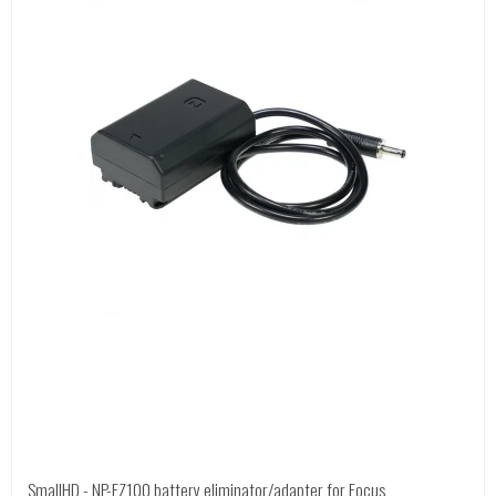
SmallHD - NP-FZ100 battery eliminator/adapter for Focus