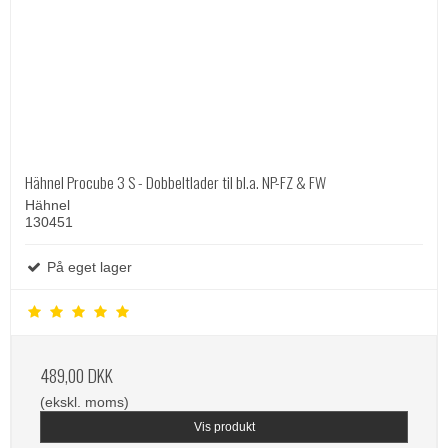
Hähnel Procube 3 S - Dobbeltlader til bl.a. NP-FZ & FW
Hähnel
130451
På eget lager
489,00 DKK
(ekskl. moms)
Vis produkt