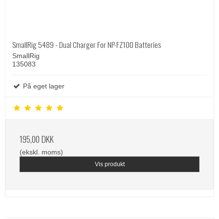
SmallRig 5489 - Dual Charger For NP-FZ100 Batteries
SmallRig
135083
På eget lager
195,00 DKK
(ekskl. moms)
Vis produkt