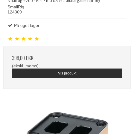
SmallRig 4265 - NP-FZ100 USB-C Rechargable Battery
SmallRig
124309
På eget lager
398,00 DKK
(ekskl. moms)
Vis produkt