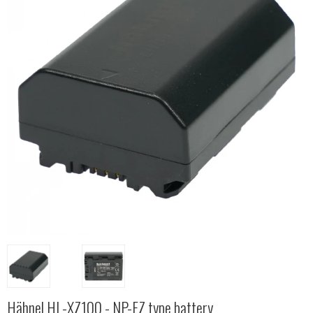
Hähnel HL-XZ100 - NP-FZ type battery